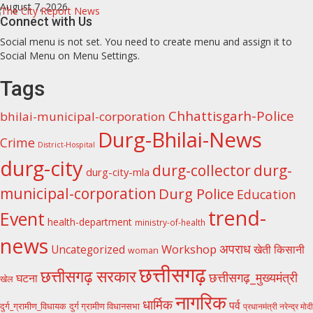
Skip
August 7, 2026
to
Connect with Us
content
Social menu is not set. You need to create menu and assign it to
Social Menu on Menu Settings.
Tags
Chhattisgarh-Police
bhilai-municipal-corporation
Durg-Bhilai-News
Crime
District-Hospital
durg-city
durg-collector
durg-
durg-city-mla
municipal-corporation
Durg Police
Education
trend-
Event
health-department
ministry-of-health
news
अपराध
Uncategorized
Workshop
खेती किसानी
woman
छत्तीसगढ़
छत्तीसगढ़ सरकार
छत्तीसगढ़_मुख्यमंत्री
घटना
खेल
नागरिक
धार्मिक
पर्व
दुर्ग ग्रामीण विधानसभा
दुर्ग_ग्रामीण_विधायक
प्रधानमंत्री नरेन्द्र मोदी