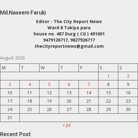
Md.Naseem Faruki
Editor - The City Report News
Ward 8 Takiya para
house no. 487 Durg ( CG ) 491001
9479126717, 9827926717
thecityreportnews@gmail.com
August 2026
M
T
W
T
F
S
S
1
2
3
4
5
6
7
8
9
10
11
12
13
14
15
16
17
18
19
20
21
22
23
24
25
26
27
28
29
30
31
« Jul
Recent Post