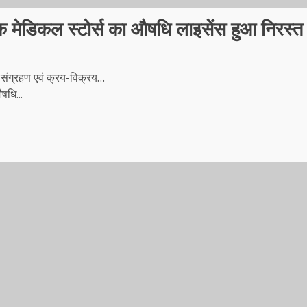
िक मेडिकल स्टोर्स का औषधि लाइसेंस हुआ निरस्त
ा संग्रहण एवं क्रय-विक्रय…
धि...