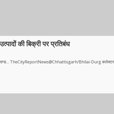
उत्पादों की बिक्री पर प्रतिबंध
े का अर्थदण्ड… TheCityReportNews@Chhattisgarh/Bhilai-Durg कलेक्टर