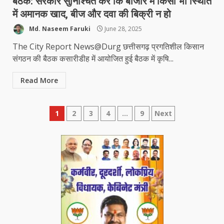
बैठक: सरकार सुनिश्चित करें कि बाजार में किसी भी स्थिति
में अमानक खाद, बीज और दवा की बिक्री न हो
Md. Naseem Faruki
June 28, 2025
The City Report News@Durg छत्तीसगढ़ प्रगतिशील किसान
संगठन की बैठक कसारीडीह में आयोजित हुई बैठक में कृषि...
Read More
Posts
1
2
3
4
…
9
Next
pagination