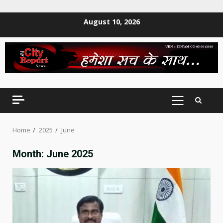
Skip
August 10, 2026
to
content
PRIMARY
MENU
Home
2025
June
Month:
June 2025