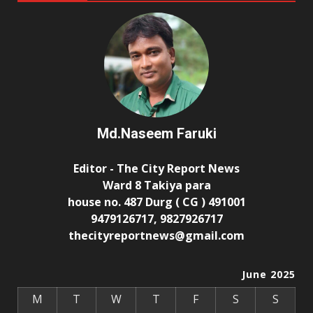
Md.Naseem Faruki
Editor - The City Report News
Ward 8 Takiya para
house no. 487 Durg ( CG ) 491001
9479126717, 9827926717
thecityreportnews@gmail.com
June 2025
M
T
W
T
F
S
S