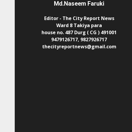
Md.Naseem Faruki
Editor - The City Report News
Ward 8 Takiya para
house no. 487 Durg ( CG ) 491001
9479126717, 9827926717
thecityreportnews@gmail.com