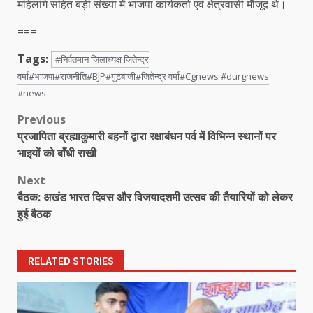
महिलांगे सहित बड़ी संख्या में भाजपा कार्यकर्ता एवं क्षेत्रवासी मौजूद थे।
===
Tags:
#निर्वतमान जिलाध्यक्ष जितेन्द्र
वर्मा#भाजपा#राजनीति#BJP#गुटबाजी#जितेन्द्र वर्मा#Cgnews #durgnews
#news
Post
Previous
प्रजापिता ब्रह्माकुमारी बहनों द्वारा रक्षाबंधन पर्व में विभिन्न स्थानों पर
navigation
भाइयों को बाँधी राखी
Next
बैठक: अखंड भारत दिवस और विजयादशमी उत्सव की तैयारियों को लेकर
हुई बैठक
RELATED STORIES