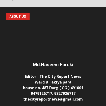
ABOUT US
Md.Naseem Faruki
Editor - The City Report News
Ward 8 Takiya para
house no. 487 Durg ( CG ) 491001
9479126717, 9827926717
thecityreportnews@gmail.com